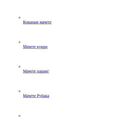
Кованые мачете
Мачете кукри
Мачете паранг
Мачете Рубака