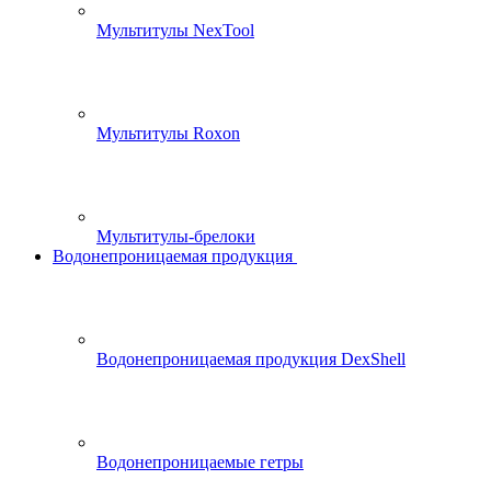
Мультитулы NexTool
Мультитулы Roxon
Мультитулы-брелоки
Водонепроницаемая продукция
Водонепроницаемая продукция DexShell
Водонепроницаемые гетры