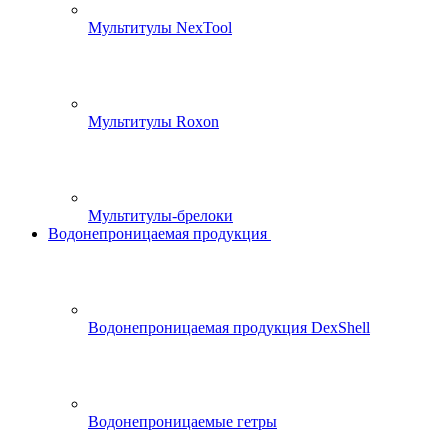
Мультитулы NexTool
Мультитулы Roxon
Мультитулы-брелоки
Водонепроницаемая продукция
Водонепроницаемая продукция DexShell
Водонепроницаемые гетры