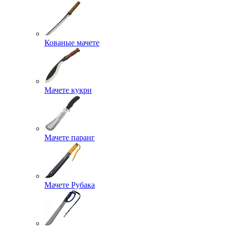
Кованые мачете
Мачете кукри
Мачете паранг
Мачете Рубака