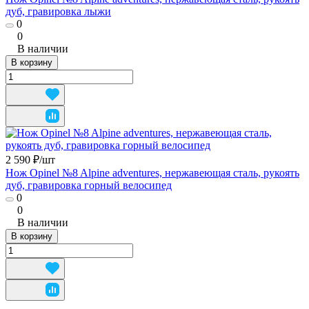
дуб, гравировка лыжи
0
0
В наличии
В корзину
2 590 ₽/
шт
Нож Opinel №8 Alpine adventures, нержавеющая сталь, рукоять
дуб, гравировка горный велосипед
0
0
В наличии
В корзину