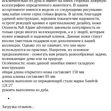
исключительно из дуба и имеют на обеих сторонах лазерную
ксилографию определенного животного. В нашем
ассортименте имеются модели со следующими рисунками:
заяц кабан олени серна собака форель. В целом, благодаря
удачной конструкции, хорошим показателям надежности,
остроте режущей кромки и оригинальному дизайну, ножи
Опинель №8 Alpine adventures завоевали популярность не
только среди многих коллекционеров, а и у людей, которым
нужен изящный и надежный клинок. Данные ножи станут
вполне уместным подарком или дополнением к вашей
коллекции. Однако это не означает, что они мало
используются на практике. Напротив, их основное
предназначение - помогать вам решать разнообразные задачи,
возникающие дома или на природе.
Особенности: ножи данной линейки имеют складную
конструкцию
общая длина открытого ножа составляет 150 мм
длина клинка составляет 85 мм
клинок выполнен из нержавеющей стали марки Sandvik
12C27
рукоять выполнена из дуба.
Загрузка отзывов...