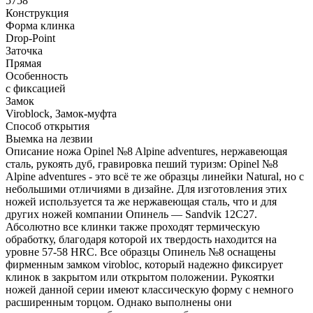
5758
Конструкция
Форма клинка
Drop-Point
Заточка
Прямая
Особенность
с фиксацией
Замок
Viroblock, Замок-муфта
Способ открытия
Выемка на лезвии
Описание ножа Opinel №8 Alpine adventures, нержавеющая
сталь, рукоять дуб, гравировка пеший туризм: Opinel №8
Alpine adventures - это всё те же образцы линейки Natural, но с
небольшими отличиями в дизайне. Для изготовления этих
ножей используется та же нержавеющая сталь, что и для
других ножей компании Опинель — Sandvik 12C27.
Абсолютно все клинки также проходят термическую
обработку, благодаря которой их твердость находится на
уровне 57-58 HRC. Все образцы Опинель №8 оснащены
фирменным замком virobloc, который надежно фиксирует
клинок в закрытом или открытом положении. Рукоятки
ножей данной серии имеют классическую форму с немного
расширенным торцом. Однако выполнены они