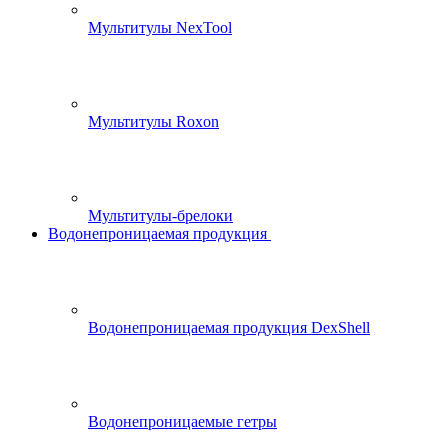
Мультитулы NexTool
Мультитулы Roxon
Мультитулы-брелоки
Водонепроницаемая продукция
Водонепроницаемая продукция DexShell
Водонепроницаемые гетры