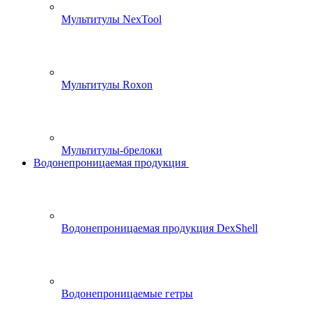
Мультитулы NexTool
Мультитулы Roxon
Мультитулы-брелоки
Водонепроницаемая продукция
Водонепроницаемая продукция DexShell
Водонепроницаемые гетры