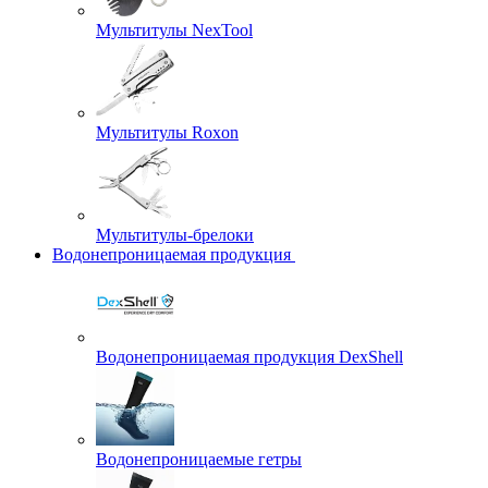
Мультитулы NexTool
Мультитулы Roxon
Мультитулы-брелоки
Водонепроницаемая продукция
Водонепроницаемая продукция DexShell
Водонепроницаемые гетры