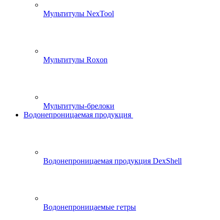
Мультитулы NexTool
Мультитулы Roxon
Мультитулы-брелоки
Водонепроницаемая продукция
Водонепроницаемая продукция DexShell
Водонепроницаемые гетры