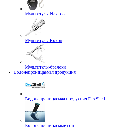
Мультитулы NexTool
Мультитулы Roxon
Мультитулы-брелоки
Водонепроницаемая продукция
Водонепроницаемая продукция DexShell
Водонепроницаемые гетры