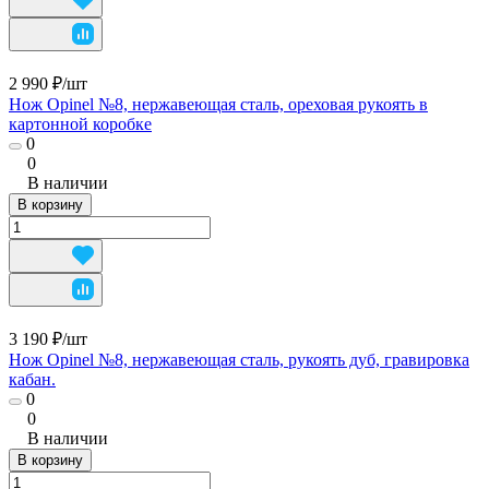
2 990 ₽/
шт
Нож Opinel №8, нержавеющая сталь, ореховая рукоять в
картонной коробке
0
0
В наличии
В корзину
3 190 ₽/
шт
Нож Opinel №8, нержавеющая сталь, рукоять дуб, гравировка
кабан.
0
0
В наличии
В корзину