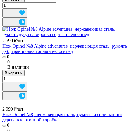
2 590 ₽/
шт
Нож Opinel №8 Alpine adventures, нержавеющая сталь, рукоять
дуб, гравировка горный велосипед
0
0
В наличии
В корзину
2 990 ₽/
шт
Нож Opinel №8, нержавеющая сталь, рукоять из оливкового
дерева в картонной коробке
0
0