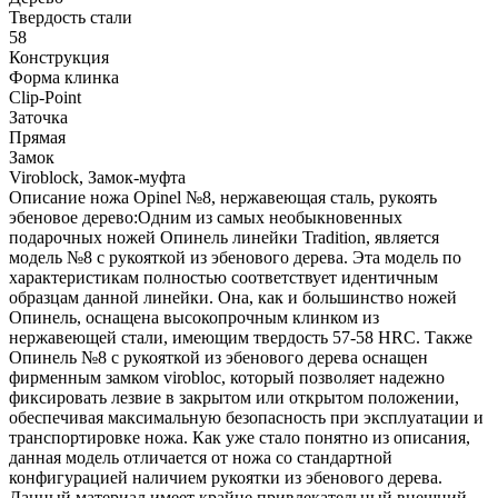
Твердость стали
58
Конструкция
Форма клинка
Clip-Point
Заточка
Прямая
Замок
Viroblock, Замок-муфта
Описание ножа Opinel №8, нержавеющая сталь, рукоять
эбеновое дерево:Одним из самых необыкновенных
подарочных ножей Опинель линейки Tradition, является
модель №8 с рукояткой из эбенового дерева. Эта модель по
характеристикам полностью соответствует идентичным
образцам данной линейки. Она, как и большинство ножей
Опинель, оснащена высокопрочным клинком из
нержавеющей стали, имеющим твердость 57-58 HRC. Также
Опинель №8 с рукояткой из эбенового дерева оснащен
фирменным замком virobloc, который позволяет надежно
фиксировать лезвие в закрытом или открытом положении,
обеспечивая максимальную безопасность при эксплуатации и
транспортировке ножа. Как уже стало понятно из описания,
данная модель отличается от ножа со стандартной
конфигурацией наличием рукоятки из эбенового дерева.
Данный материал имеет крайне привлекательный внешний