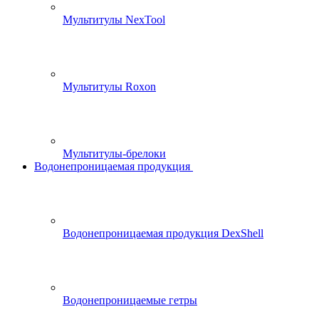
Мультитулы NexTool
Мультитулы Roxon
Мультитулы-брелоки
Водонепроницаемая продукция
Водонепроницаемая продукция DexShell
Водонепроницаемые гетры