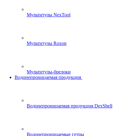
Мультитулы NexTool
Мультитулы Roxon
Мультитулы-брелоки
Водонепроницаемая продукция
Водонепроницаемая продукция DexShell
Водонепроницаемые гетры