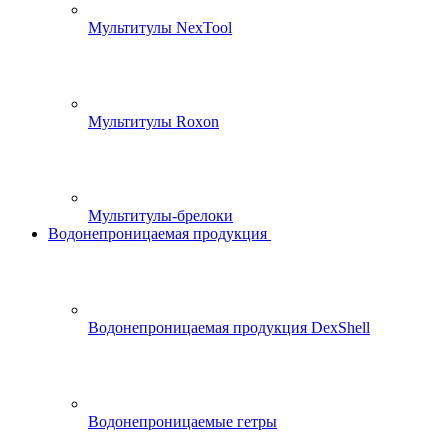
Мультитулы NexTool
Мультитулы Roxon
Мультитулы-брелоки
Водонепроницаемая продукция
Водонепроницаемая продукция DexShell
Водонепроницаемые гетры