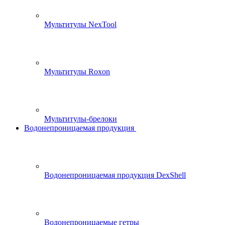
Мультитулы NexTool
Мультитулы Roxon
Мультитулы-брелоки
Водонепроницаемая продукция
Водонепроницаемая продукция DexShell
Водонепроницаемые гетры