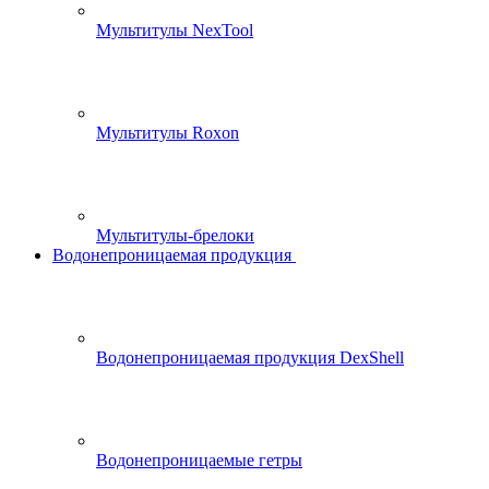
Мультитулы NexTool
Мультитулы Roxon
Мультитулы-брелоки
Водонепроницаемая продукция
Водонепроницаемая продукция DexShell
Водонепроницаемые гетры