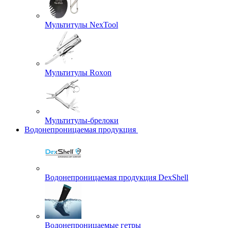
Мультитулы NexTool
Мультитулы Roxon
Мультитулы-брелоки
Водонепроницаемая продукция
Водонепроницаемая продукция DexShell
Водонепроницаемые гетры