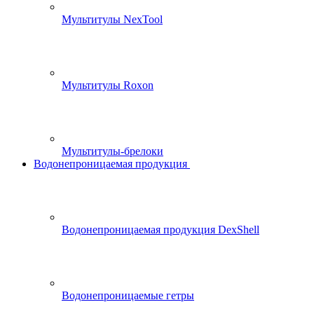
Мультитулы NexTool
Мультитулы Roxon
Мультитулы-брелоки
Водонепроницаемая продукция
Водонепроницаемая продукция DexShell
Водонепроницаемые гетры