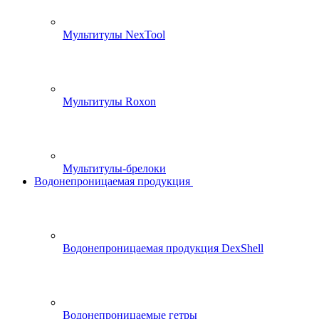
Мультитулы NexTool
Мультитулы Roxon
Мультитулы-брелоки
Водонепроницаемая продукция
Водонепроницаемая продукция DexShell
Водонепроницаемые гетры