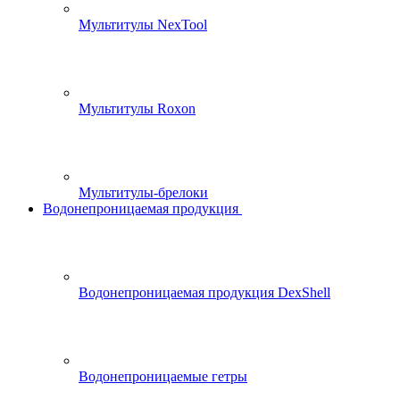
Мультитулы NexTool
Мультитулы Roxon
Мультитулы-брелоки
Водонепроницаемая продукция
Водонепроницаемая продукция DexShell
Водонепроницаемые гетры