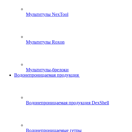
Мультитулы NexTool
Мультитулы Roxon
Мультитулы-брелоки
Водонепроницаемая продукция
Водонепроницаемая продукция DexShell
Водонепроницаемые гетры