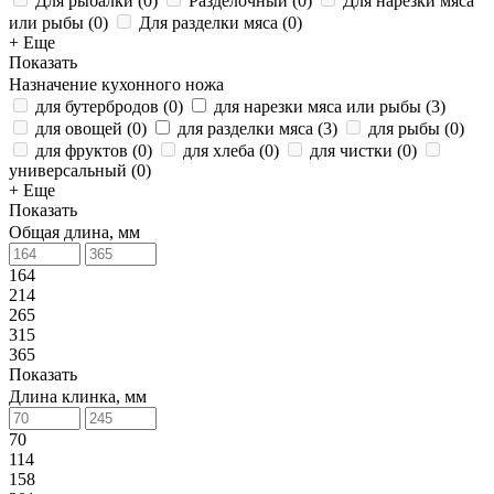
Для рыбалки
(
0
)
Разделочный
(
0
)
Для нарезки мяса
или рыбы
(
0
)
Для разделки мяса
(
0
)
+ Еще
Показать
Назначение кухонного ножа
для бутербродов
(
0
)
для нарезки мяса или рыбы
(
3
)
для овощей
(
0
)
для разделки мяса
(
3
)
для рыбы
(
0
)
для фруктов
(
0
)
для хлеба
(
0
)
для чистки
(
0
)
универсальный
(
0
)
+ Еще
Показать
Общая длина, мм
164
214
265
315
365
Показать
Длина клинка, мм
70
114
158