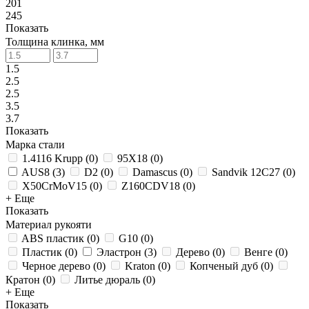
201
245
Показать
Толщина клинка, мм
1.5
2.5
2.5
3.5
3.7
Показать
Марка стали
1.4116 Krupp
(
0
)
95Х18
(
0
)
AUS8
(
3
)
D2
(
0
)
Damascus
(
0
)
Sandvik 12C27
(
0
)
X50CrMoV15
(
0
)
Z160CDV18
(
0
)
+ Еще
Показать
Материал рукояти
ABS пластик
(
0
)
G10
(
0
)
Пластик
(
0
)
Эластрон
(
3
)
Дерево
(
0
)
Венге
(
0
)
Черное дерево
(
0
)
Kraton
(
0
)
Копченый дуб
(
0
)
Кратон
(
0
)
Литье дюраль
(
0
)
+ Еще
Показать