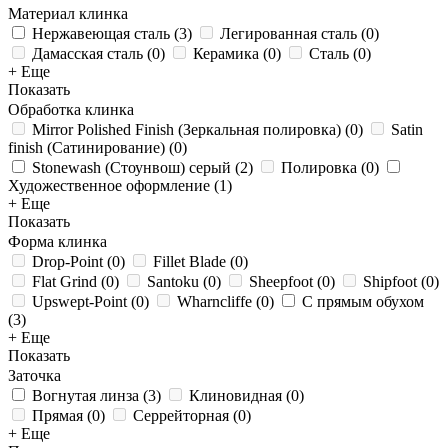
Материал клинка
Нержавеющая сталь
(
3
)
Легированная сталь
(
0
)
Дамасская сталь
(
0
)
Керамика
(
0
)
Сталь
(
0
)
+ Еще
Показать
Обработка клинка
Mirror Polished Finish (Зеркальная полировка)
(
0
)
Satin
finish (Сатинирование)
(
0
)
Stonewash (Стоунвош) серый
(
2
)
Полировка
(
0
)
Художественное оформление
(
1
)
+ Еще
Показать
Форма клинка
Drop-Point
(
0
)
Fillet Blade
(
0
)
Flat Grind
(
0
)
Santoku
(
0
)
Sheepfoot
(
0
)
Shipfoot
(
0
)
Upswept-Point
(
0
)
Wharncliffe
(
0
)
С прямым обухом
(
3
)
+ Еще
Показать
Заточка
Вогнутая линза
(
3
)
Клиновидная
(
0
)
Прямая
(
0
)
Серрейторная
(
0
)
+ Еще