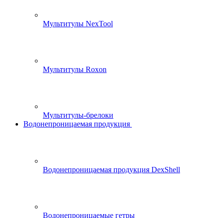
Мультитулы NexTool
Мультитулы Roxon
Мультитулы-брелоки
Водонепроницаемая продукция
Водонепроницаемая продукция DexShell
Водонепроницаемые гетры