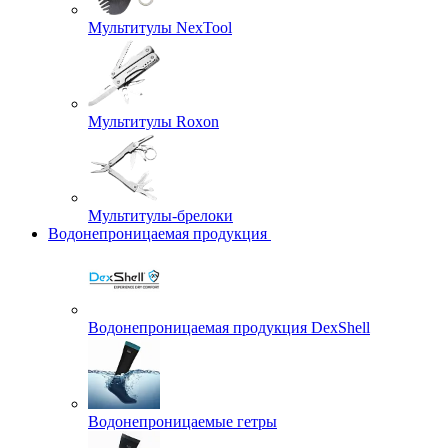
Мультитулы NexTool
Мультитулы Roxon
Мультитулы-брелоки
Водонепроницаемая продукция
Водонепроницаемая продукция DexShell
Водонепроницаемые гетры