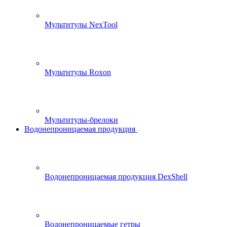
Мультитулы NexTool
Мультитулы Roxon
Мультитулы-брелоки
Водонепроницаемая продукция
Водонепроницаемая продукция DexShell
Водонепроницаемые гетры