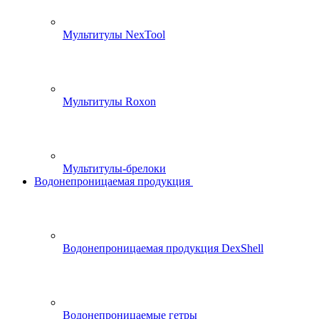
Мультитулы NexTool
Мультитулы Roxon
Мультитулы-брелоки
Водонепроницаемая продукция
Водонепроницаемая продукция DexShell
Водонепроницаемые гетры