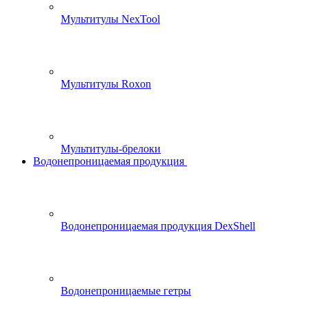
Мультитулы NexTool
Мультитулы Roxon
Мультитулы-брелоки
Водонепроницаемая продукция
Водонепроницаемая продукция DexShell
Водонепроницаемые гетры