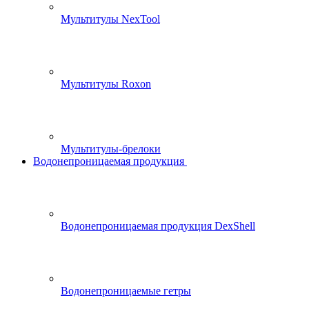
Мультитулы NexTool
Мультитулы Roxon
Мультитулы-брелоки
Водонепроницаемая продукция
Водонепроницаемая продукция DexShell
Водонепроницаемые гетры