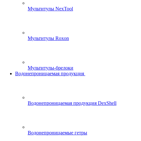
Мультитулы NexTool
Мультитулы Roxon
Мультитулы-брелоки
Водонепроницаемая продукция
Водонепроницаемая продукция DexShell
Водонепроницаемые гетры