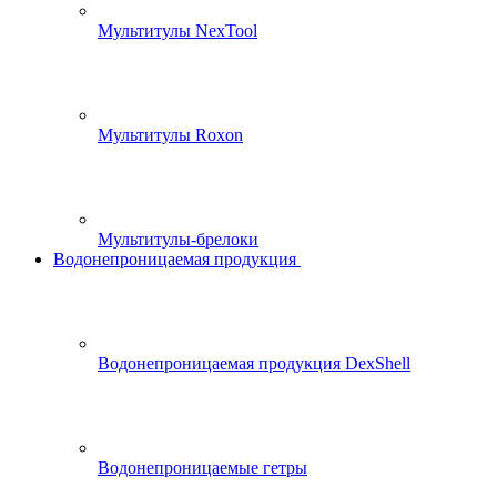
Мультитулы NexTool
Мультитулы Roxon
Мультитулы-брелоки
Водонепроницаемая продукция
Водонепроницаемая продукция DexShell
Водонепроницаемые гетры