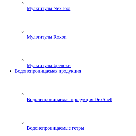
Мультитулы NexTool
Мультитулы Roxon
Мультитулы-брелоки
Водонепроницаемая продукция
Водонепроницаемая продукция DexShell
Водонепроницаемые гетры