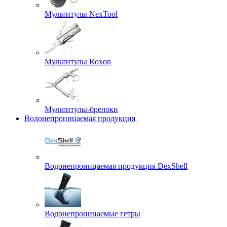
Мультитулы NexTool
Мультитулы Roxon
Мультитулы-брелоки
Водонепроницаемая продукция
Водонепроницаемая продукция DexShell
Водонепроницаемые гетры