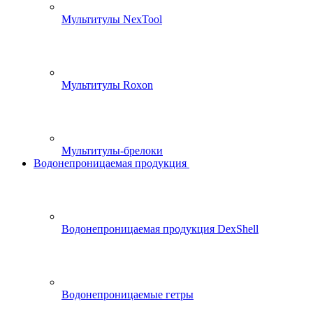
Мультитулы NexTool
Мультитулы Roxon
Мультитулы-брелоки
Водонепроницаемая продукция
Водонепроницаемая продукция DexShell
Водонепроницаемые гетры