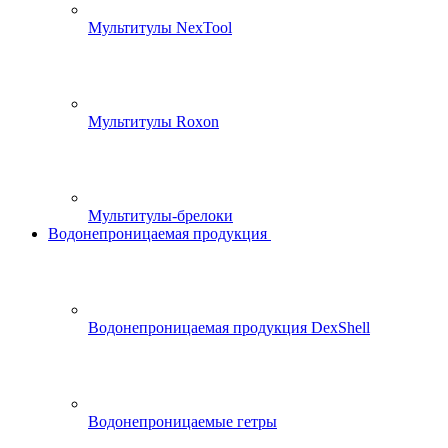
Мультитулы NexTool
Мультитулы Roxon
Мультитулы-брелоки
Водонепроницаемая продукция
Водонепроницаемая продукция DexShell
Водонепроницаемые гетры