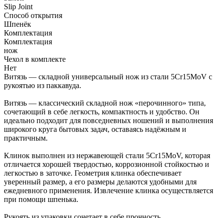
Slip Joint
Способ открытия
Шпенёк
Комплектация
Комплектация
нож
Чехол в комплекте
Нет
Витязь — складной универсальный нож из стали 5Cr15MoV с
рукоятью из паккавуда.
Витязь — классический складной нож «перочинного» типа,
сочетающий в себе легкость, компактность и удобство. Он
идеально подходит для повседневных ношений и выполнения
широкого круга бытовых задач, оставаясь надёжным и
практичным.
Клинок выполнен из нержавеющей стали 5Cr15MoV, которая
отличается хорошей твердостью, коррозионной стойкостью и
легкостью в заточке. Геометрия клинка обеспечивает
уверенный размер, а его размеры делаются удобными для
ежедневного применения. Извлечение клинка осуществляется
при помощи шпенька.
Рукоять из упаковки сочетает в себе прочность,