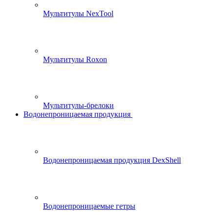
Мультитулы NexTool
Мультитулы Roxon
Мультитулы-брелоки
Водонепроницаемая продукция
Водонепроницаемая продукция DexShell
Водонепроницаемые гетры