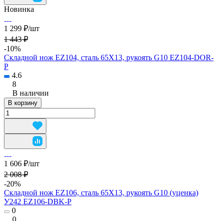
Новинка
1 299 ₽/
шт
1 443 ₽
-10%
Складной нож EZ104, сталь 65Х13, рукоять G10 EZ104-DOR-
P
4.6
8
В наличии
В корзину
1 606 ₽/
шт
2 008 ₽
-20%
Складной нож EZ106, сталь 65Х13, рукоять G10 (уценка)
У242 EZ106-DBK-P
0
0