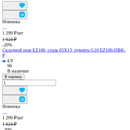
Новинка
1 299 ₽/
шт
1 624 ₽
-20%
Складной нож EZ106, сталь 65Х13, рукоять G10 EZ106-DBK-
P
4.9
96
В наличии
В корзину
Новинка
1 299 ₽/
шт
1 624 ₽
-20%