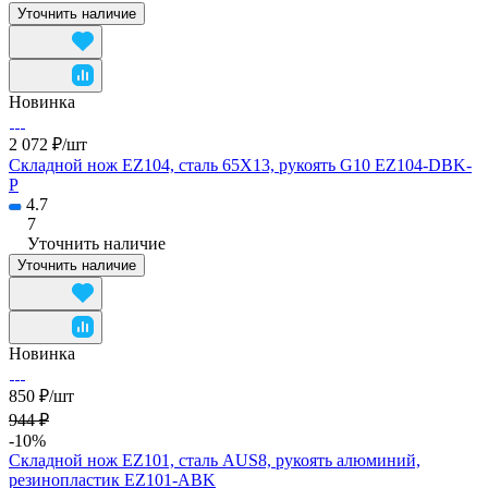
Уточнить наличие
Новинка
2 072 ₽/
шт
Складной нож EZ104, сталь 65Х13, рукоять G10 EZ104-DBK-
P
4.7
7
Уточнить наличие
Уточнить наличие
Новинка
850 ₽/
шт
944 ₽
-10%
Складной нож EZ101, сталь AUS8, рукоять алюминий,
резинопластик EZ101-ABK