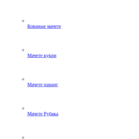
Кованые мачете
Мачете кукри
Мачете паранг
Мачете Рубака