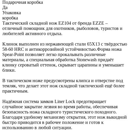
Подарочная коробка
Да
Упаковка
коробка
Тактический складной нож EZ104 от бренда EZZE –
отличный помощник для охотников, рыболовов, туристов и
любителей активного отдыха.
Клинок выполнен из нержавеющей стали 65Х13 с твёрдостью
58-60 HRC и антикоррозийной устойчивостью.Форма ножа
Spear-Point позволяет легко прокалывать различные
материалы, а специальная обработка Stonewash придаёт
клинку сероватый оттенок, скрывает царапины и уменьшает
блики.
В тактическом ноже предусмотрены клипса и отверстие под
темляк, что делает этот нож складной тактический ещё более
практичным.
Надёжная система замков Liner Lock предотвращает
случайное закрытие лезвия во время работы, обеспечивая
безопасность ножа складного туристического походного.
Благодаря удобному механизму открытия, этот нож выкидной
быстро приводится в рабочее положение и готов к
использованию в любой ситуации.