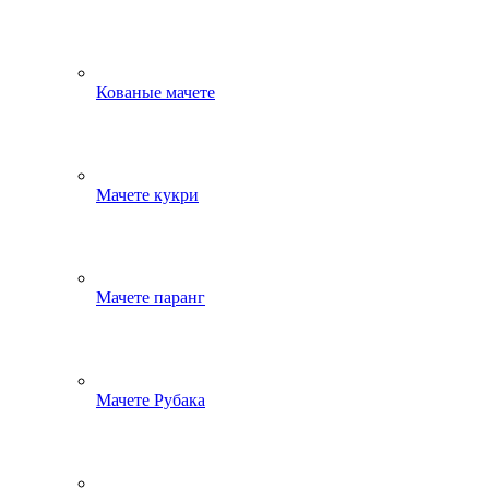
Кованые мачете
Мачете кукри
Мачете паранг
Мачете Рубака