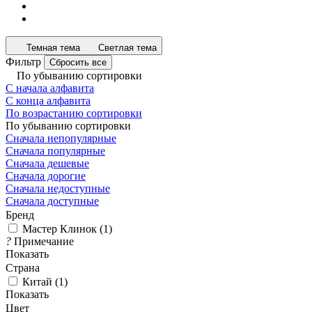
Темная тема
Светлая тема
Фильтр
Сбросить все
По убыванию сортировки
С начала алфавита
С конца алфавита
По возрастанию сортировки
По убыванию сортировки
Сначала непопулярные
Сначала популярные
Сначала дешевые
Сначала дорогие
Сначала недоступные
Сначала доступные
Бренд
Мастер Клинок
(
1
)
?
Примечание
Показать
Страна
Китай
(
1
)
Показать
Цвет