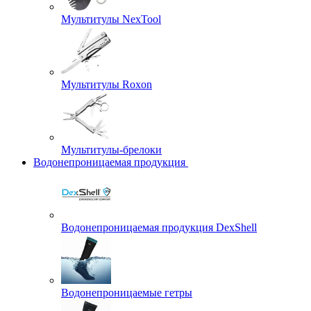
Мультитулы NexTool
Мультитулы Roxon
Мультитулы-брелоки
Водонепроницаемая продукция
Водонепроницаемая продукция DexShell
Водонепроницаемые гетры