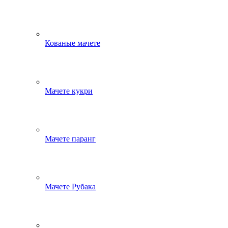
Кованые мачете
Мачете кукри
Мачете паранг
Мачете Рубака