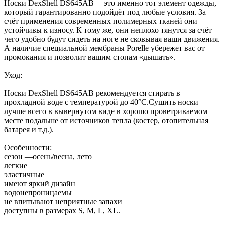
Носки DexShell DS645AB —это именно тот элемент одежды,
который гарантированно подойдёт под любые условия. За
счёт применения современных полимерных тканей они
устойчивы к износу. К тому же, они неплохо тянутся за счёт
чего удобно будут сидеть на ноге не сковывая ваши движения.
А наличие специальной мембраны Porelle убережет вас от
промокания и позволит вашим стопам «дышать».
Уход:
Носки DexShell DS645AB рекомендуется стирать в
прохладной воде с температурой до 40°C.Сушить носки
лучше всего в вывернутом виде в хорошо проветриваемом
месте подальше от источников тепла (костер, отопительная
батарея и т.д.).
Особенности:
сезон —осень/весна, лето
легкие
эластичные
имеют яркий дизайн
водонепроницаемы
не впитывают неприятные запахи
доступны в размерах S, M, L, XL.