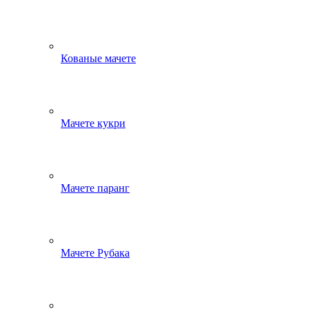
Кованые мачете
Мачете кукри
Мачете паранг
Мачете Рубака