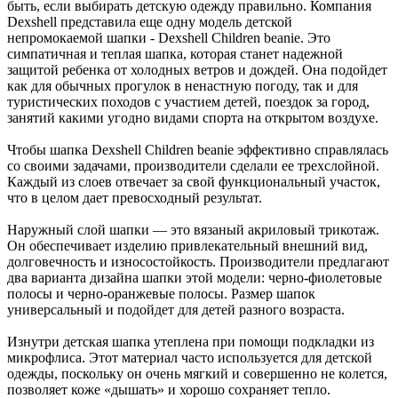
быть, если выбирать детскую одежду правильно. Компания
Dexshell представила еще одну модель детской
непромокаемой шапки - Dexshell Children beanie. Это
симпатичная и теплая шапка, которая станет надежной
защитой ребенка от холодных ветров и дождей. Она подойдет
как для обычных прогулок в ненастную погоду, так и для
туристических походов с участием детей, поездок за город,
занятий какими угодно видами спорта на открытом воздухе.
Чтобы шапка Dexshell Children beanie эффективно справлялась
со своими задачами, производители сделали ее трехслойной.
Каждый из слоев отвечает за свой функциональный участок,
что в целом дает превосходный результат.
Наружный слой шапки — это вязаный акриловый трикотаж.
Он обеспечивает изделию привлекательный внешний вид,
долговечность и износостойкость. Производители предлагают
два варианта дизайна шапки этой модели: черно-фиолетовые
полосы и черно-оранжевые полосы. Размер шапок
универсальный и подойдет для детей разного возраста.
Изнутри детская шапка утеплена при помощи подкладки из
микрофлиса. Этот материал часто используется для детской
одежды, поскольку он очень мягкий и совершенно не колется,
позволяет коже «дышать» и хорошо сохраняет тепло.