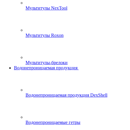
Мультитулы NexTool
Мультитулы Roxon
Мультитулы-брелоки
Водонепроницаемая продукция
Водонепроницаемая продукция DexShell
Водонепроницаемые гетры