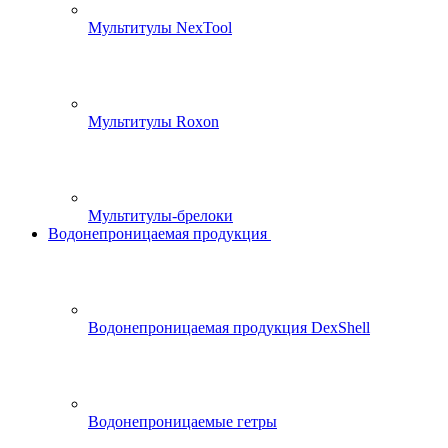
Мультитулы NexTool
Мультитулы Roxon
Мультитулы-брелоки
Водонепроницаемая продукция
Водонепроницаемая продукция DexShell
Водонепроницаемые гетры