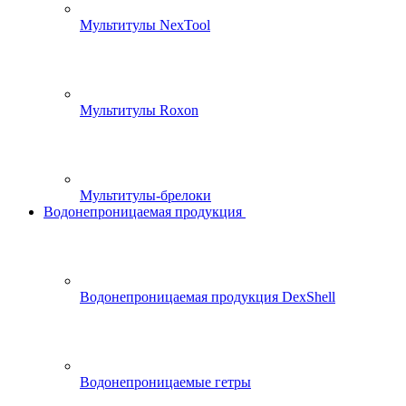
Мультитулы NexTool
Мультитулы Roxon
Мультитулы-брелоки
Водонепроницаемая продукция
Водонепроницаемая продукция DexShell
Водонепроницаемые гетры