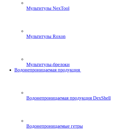
Мультитулы NexTool
Мультитулы Roxon
Мультитулы-брелоки
Водонепроницаемая продукция
Водонепроницаемая продукция DexShell
Водонепроницаемые гетры